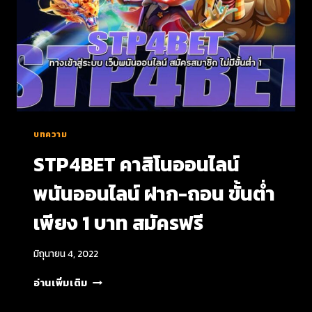
บทความ
STP4BET คาสิโนออนไลน์
พนันออนไลน์ ฝาก-ถอน ขั้นต่ำ
เพียง 1 บาท สมัครฟรี
มิถุนายน 4, 2022
STP4BET
อ่านเพิ่มเติม
คา
สิ