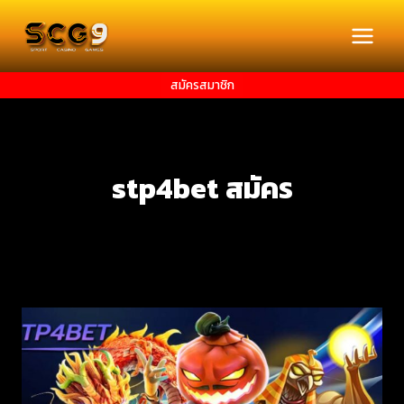
Skip
to
content
สมัครสมาชิก
stp4bet สมัคร