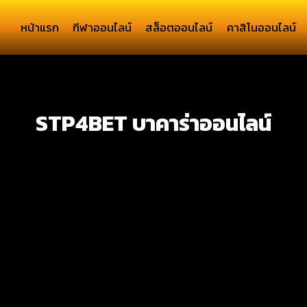
หน้าแรก
กีฬาออนไลน์
สล็อตออนไลน์
คาสิโนออนไลน์
STP4BET บาคาร่าออนไลน์