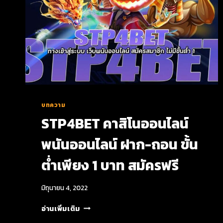
บทความ
STP4BET คาสิโนออนไลน์
พนันออนไลน์ ฝาก-ถอน ขั้น
ต่ำเพียง 1 บาท สมัครฟรี
มิถุนายน 4, 2022
STP4BET
อ่านเพิ่มเติม
คา