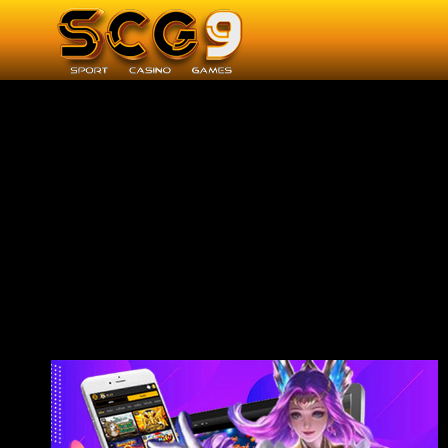
Skip
to
content