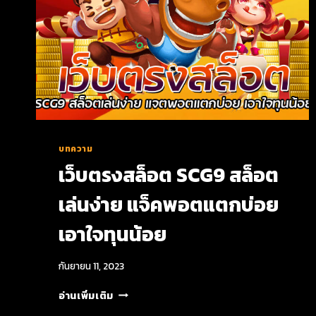
บทความ
เว็บตรงสล็อต SCG9 สล็อต
เล่นง่าย แจ็คพอตแตกบ่อย
เอาใจทุนน้อย
กันยายน 11, 2023
เว็บ
อ่านเพิ่มเติม
ตรง