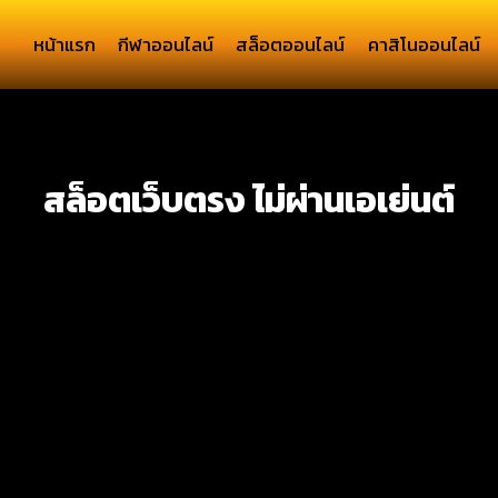
หน้าแรก
กีฬาออนไลน์
สล็อตออนไลน์
คาสิโนออนไลน์
สล็อตเว็บตรง ไม่ผ่านเอเย่นต์