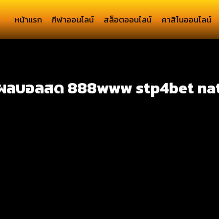
หน้าแรก
กีฬาออนไลน์
สล็อตออนไลน์
คาสิโนออนไลน์
ผลบอลสด 888www stp4bet na