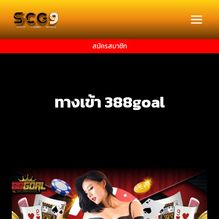
Skip
to
content
สมัครสมาชิก
ทางเข้า 388goal