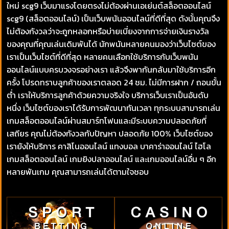
ใหม่ scg9 เว็บมาแรงโดยตรงไม่ต้องผ่านเอเย่นต์สล็อตออนไลน์
scg9 (สล็อตออนไลน์) เป็นเว็บพนันออนไลน์ที่ดีที่สุด ดังนั้นคุณจึง
ไม่ต้องกังวลว่าจะถูกหลอกหรือบ่ายเบี่ยงจากการจ่ายเงินรางวัล
ของคุณที่คุณเล่นเดิมพันได้ นักพนันหลายคนมองว่าเว็บไซต์ของ
เราเป็นเว็บไซต์ที่ดีที่สุด หลายคนเลือกใช้บริการกับเว็บพนัน
ออนไลน์แบบครบวงจรอย่างเรา แล้วจึงพากันกลับมาใช้บริการอีก
ครั้ง โปรดทราบลูกค้าของเราตลอด 24 ชม. ไม่มีการฝาก / ถอนขั้น
ต่ำ เราให้บริการลูกค้าด้วยความจริงใจ บริการเว็บเราเป็นอันดับ
หนึ่ง เว็บไซต์ของเราได้รับการพัฒนาทันเวลา ทุกระบบสามารถเล่น
เกมสล็อตออนไลน์ผ่านสมาร์ทโฟนและมีระบบความปลอดภัยที่
เสถียร คุณไม่ต้องกังวลกับปัญหา ปลอดภัย 100% เว็บไซต์ของ
เรายังให้บริการ คาสิโนออนไลน์ แทงบอล บาคาร่าออนไลน์ ไฮโล
เกมสล็อตออนไลน์ เกมยิงปลาออนไลน์ และเกมออนไลน์อื่น ๆ อีก
หลายพันเกม คุณสามารถเล่นได้ตามใจชอบ