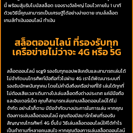
นี้ พร้อมลุ้นรับโบนัสสล็อต ของรางวัลใหญ่ โอนไวภายใน 1 นาที
ด้วยวิธีนี้คุณสามารถเป็นเศรษฐีได้อย่างง่ายดาย เกมส์สล็อต
เกมส์ทำเงินออนไลน์ ทำเงิน
สล็อตออนไลน์ ที่รองรับทุก
เครือข่ายไม่ว่าจะ 4G หรือ 5G
สล็อตออนไลน์ scg9 รองรับทุกแอปพลิเคชันและสามารถเล่นได้
ไม่จำกัดบนโทรศัพท์มือถือทั่วไปผ่าน 4G เราได้พัฒนาระบบที่
รองรับนักพนันทุกคน โดยไม่คำนึงถึงเครือข่ายที่ใช้ เล่นได้ทุกที่
ไม่ต้องเสียเวลาเดินทางไปเล่นสล็อตถึงต่างประเทศ แค่มีมือถือ
และอินเตอร์เน็ต คุณก็สามารถเล่นเกมสล็อตออนไลน์ได้ไม่
จำกัด อย่างไรก็ตาม มีข้อจำกัดบางประการในการเล่น หากคุณ
ต้องการเล่นสล็อตออนไลน์ คุณต้องมีสมาร์ทโฟนที่รองรับ
สัญญาณโทรศัพท์ 4G ขึ้นไป วิธีเล่นสล็อตออนไลน์ให้ได้กำไร
เป็นคำถามที่หลายคนสนใจ หากคุณต้องการเล่นสล็อตออนไลน์