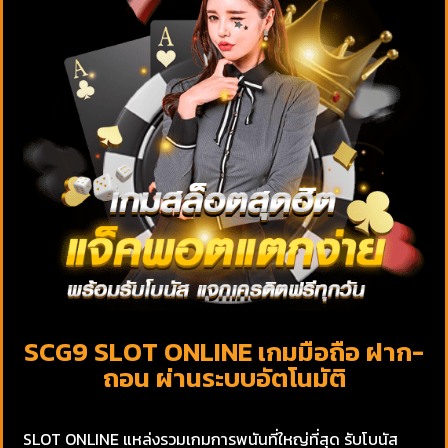
SCG9 SLOT ONLINE เกมมือถือ ฝาก-
ถอน ผ่านระบบอัตโนมัติ
SLOT ONLINE แหล่งรวมเกมการพนันที่ใหญ่ที่สุด รับโบนัส