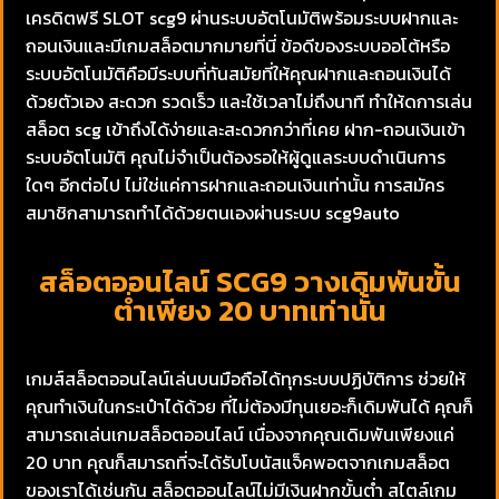
เครดิตฟรี SLOT scg9 ผ่านระบบอัตโนมัติพร้อมระบบฝากและ
ถอนเงินและมีเกมสล็อตมากมายที่นี่ ข้อดีของระบบออโต้หรือ
ระบบอัตโนมัติคือมีระบบที่ทันสมัยที่ให้คุณฝากและถอนเงินได้
ด้วยตัวเอง สะดวก รวดเร็ว และใช้เวลาไม่ถึงนาที ทำให้ดการเล่น
สล็อต scg เข้าถึงได้ง่ายและสะดวกกว่าที่เคย ฝาก-ถอนเงินเข้า
ระบบอัตโนมัติ คุณไม่จำเป็นต้องรอให้ผู้ดูแลระบบดำเนินการ
ใดๆ อีกต่อไป ไม่ใช่แค่การฝากและถอนเงินเท่านั้น การสมัคร
สมาชิกสามารถทำได้ด้วยตนเองผ่านระบบ scg9auto
สล็อตออนไลน์ SCG9 วางเดิมพันขั้น
ต่ำเพียง 20 บาทเท่านั้น
เกมส์สล็อตออนไลน์เล่นบนมือถือได้ทุกระบบปฏิบัติการ ช่วยให้
คุณทำเงินในกระเป๋าได้ด้วย ที่ไม่ต้องมีทุนเยอะก็เดิมพันได้ คุณก็
สามารถเล่นเกมสล็อตออนไลน์ เนื่องจากคุณเดิมพันเพียงแค่
20 บาท คุณก็สมารถที่จะได้รับโบนัสแจ็คพอตจากเกมสล็อต
ของเราได้เช่นกัน สล็อตออนไลน์ไม่มีเงินฝากขั้นต่ำ สไตล์เกม