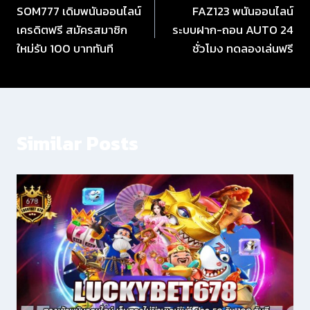
SOM777 เดิมพนันออนไลน์
FAZ123 พนันออนไลน์
เรื่อง
เครดิตฟรี สมัครสมาชิก
ระบบฝาก-ถอน AUTO 24
ใหม่รับ 100 บาททันที
ชั่วโมง ทดลองเล่นฟรี
Similar Posts