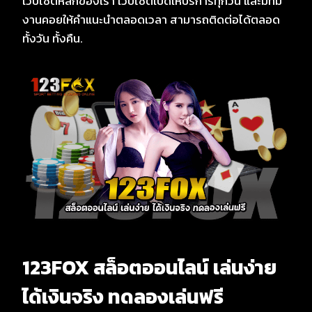
เว็บไซต์หลักของเรา เว็บไซต์เปิดให้บริการทุกวัน และมีทีม
งานคอยให้คำแนะนำตลอดเวลา สามารถติดต่อได้ตลอด
ทั้งวัน ทั้งคืน.
123FOX สล็อตออนไลน์ เล่นง่าย
ได้เงินจริง ทดลองเล่นฟรี