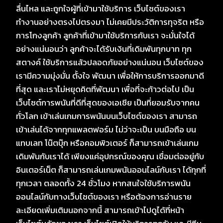
ลื่นไหล และถูกใจผู้ที่เข้ามาใช้บริการ เว็บไซต์ของเรา
ทำงานอย่างตรงไปตรงมา ไม่เคยมีประวัติการทุจริต หรือ
การโกงลูกค้า ลูกค้าที่เข้ามาใช้บริการกับเรา จะมั่นใจได้
อย่างแน่นอนว่า ลูกค้าจะได้รับเงินที่เดิมพันทุกบาท ทุก
สตางค์ ใช้บริการแล้วปลอดภัยอย่างแน่นอน เว็บไซต์ของ
เรามีความมุ่งมั่น ตั้งใจ พัฒนา เพื่อให้การบริการออกมาดี
ที่สุด และเราไม่หยุดคิตที่พัฒนา เพื่อที่จะก้าวต่อไป เป็น
เว็บไซต์การพนันที่ดีที่สุดของเอเชีย เป็นที่ยอมรับจากคน
ทั่วโลก เข้าเล่นเกมการพนันบนเว็บไซต์ของเรา สามารถ
เข้าเล่นได้จากทุกแพลตฟอร์ม ไม่ว่าจะเป็น บนมือถือ บน
แทบเลท โน๊ตบุ๊ก หรือคอมพิวเตอร์ ก็สามารถเข้าเล่นเกม
เดิมพันกับเราได้ เพียงแค่อุปกรณ์ของคุณ เชื่อมต่ออยู่กับ
อินเตอร์เน็ต ก็สามารถเล่นเกมพนันออนไลน์กับเรา ได้ทุกที่
ทุกเวลา ตลอดทั้ง 24 ชั่วโมง หากสนใจใช้บริการพนัน
ออนไลน์กับทางเว็บไซต์ของเรา หรือต้องการอ่านราย
ละเอียดเพิ่มเติมนอกจากนี้ สามารถเข้าไปดูได้ที่หน้า