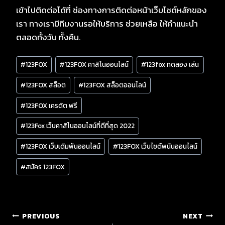
เข้าไปติดต่อได้ที่ ช่องทางการติดต่อหน้าเว็บไซต์หลักของ
เรา ทางเรามีทีมงานรอให้บริการ ช่วยเหลือ ให้คำแนะนำ
ตลอดทั้งวัน ทั้งคืน.
Post
#
123FOX
#
123FOX คาสิโนออนไลน์
#
123fox ทดลอง เล่น
Tags:
#
123FOX สล็อต
#
123FOX สล็อตออนไลน์
#
123FOX เครดิต ฟรี
#
123Fox เว็บคาสิโนออนไลน์ที่ดีที่สุด 2022
#
123FOX เว็บเดิมพันออนไลน์
#
123FOX เว็บไซต์พนันออนไลน์
#
สมัคร 123FOX
แนะแนว
PREVIOUS
NEXT