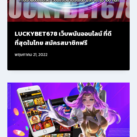
LUCKYBET678 เว็บพนันออนไลน์ ที่ดี
ที่สุดในไทย สมัครสมาชิกฟรี
พฤษภาคม 21, 2022