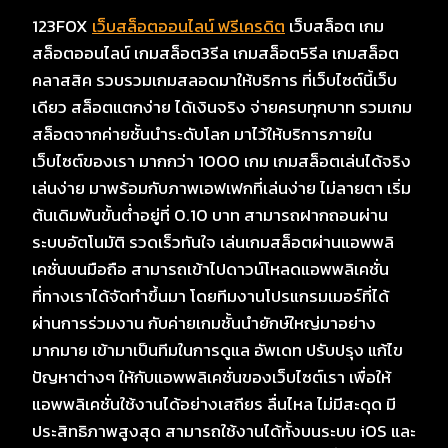
123FOX
เว็บสล็อตออนไลน์ ฟรีเครดิต
เว็บสล็อต เกม
สล็อตออนไลน์ เกมสล็อต3รีล เกมสล็อต5รีล เกมสล็อต
คลาสสิค รวบรวมเกมสลอดมาให้บริการ ที่เว็บไซต์นี้เว็บ
เดียว สล็อตแตกง่าย ได้เงินจริง จ่ายครบทุกบาท รวมเกม
สล็อตจากค่ายชั้นนำระดับโลก มาไว้ให้บริการภายใน
เว็บไซต์ของเรา มากกว่า 1000 เกม เกมสล็อตเล่นได้จริง
เล่นง่าย มาพร้อมกับภาพเอฟเฟกที่เล่นง่าย ไม่ลายตา เริ่ม
ต้นเดิมพันขั้นต่ำอยู่ที่ 0.10 บาท สามารถฝากถอนผ่าน
ระบบอัตโนมัติ รวดเร็วทันใจ เล่นเกมสล็อตผ่านแอพพลิ
เคชั่นบนมือถือ สามารถเข้าไปดาวน์โหลดแอพพลิเคชั่น
ที่ทางเราได้จัดทำขึ้นมา โดยทีมงานโปรแกรมเมอร์ที่ได้
ผ่านการร่วมงาน กับค่ายเกมชั้นนำยักษ์ใหญ่มาอย่าง
มากมาย เข้ามาเป็นทีมในการดูแล อัพเดท ปรับปรุง แก้ไข
ปัญหาต่างๆ ให้กับแอพพลิเคชั่นของเว็บไซต์เรา เพื่อให้
แอพพลิเคชั่นใช้งานได้อย่างเสถียร ลื่นไหล ไม่มีสะดุด มี
ประสิทธิภาพสูงสุด สามารถใช้งานได้ทั้งบนระบบ iOS และ