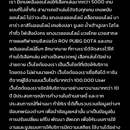
เรา มีเกมพนันออนไลน์ให้เลือกเล่นมากกว่า 5000 เกม
แบบที่ไม่ซ้ำกัน สามารถเข้าเล่นได้จริงทุกเกม เกมพนัน
ออนไลน์ ไม่ว่าจะเป็น แทงบอลออนไลน์ สล็อตออนไลน์ บา
คาร่า คาสิโนออนไลน์ เกมยิงปลา รูเลต น้ำเต้าปูปลา ไฮโล
กำถั่ว ไพ่เสือมังกร แทงมวยออนไลน์ มวยไทย มวยสากล
ทายผลกีฬาเกมอีสปอร์ต ROV PUBG DOTA และเกม
พนันออนไลน์อื่นๆ อีกมากมาย ที่ทางเราได้จัดสรรไว้ให้
ท่านได้เลือกเล่น อย่างเป็นหมวดหมู่ เลือกเล่นได้อย่าง
ง่ายดาย เว็บไซต์ของเรา เป็นเว็บไซต์ที่เปิดให้บริการ
โดยตรง ไม่ผ่านนายหน้า เว็บไซต์ของเราเชื่อถือได้ การัน
ตีจากผู้ใช้งานบนเว็บไซต์มากกว่า 100,000 User
เว็บไซต์ของเราเปิดให้บริการมาอย่างยาวนานมากกว่า 10
ปี มีประสบการณ์การทำงานในด้านสายนี้ และจาก
ประสบการณ์ที่ผ่านมา ทำให้เราได้เก็บรวบรวมข้อมูลต่างๆ
ข้อบกพร่องต่างๆ เพื่อนำข้อมูลเหล่านั้น มาเป็นข้อมูลใน
การปรับเปลี่ยน แก้ไข พัฒนา อัพเดท เพื่อให้ระบบการใช้
งานและรูปแบบการให้บริการมีความเสถียร ใช้งานได้อย่าง