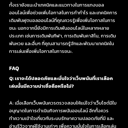
ทั้งเรายังแนะนำเทคนิคและแนวทางในการแทงบอล
ออนไลน์เพื่อช่วยเพิ่มโอกาสในการทำกำไร และเทคนิคการ
เดิมพันฟุตบอลออนไลน์ที่คุณควรรู้เพื่อเพิ่มโอกาสในการ
ชนะ นอกจากนี้ยังมีการเดิมพันออนไลน์ในหลากหลาย
ประเภท เช่นการเดิมพันกีฬา, การเดิมพันคาสิโน, การเดิม
พันหวย และอื่นๆ ที่คุณสามารถรู้จักและพัฒนาเทคนิคใน
การเล่นเพื่อเพิ่มโอกาสในการชนะ.
FAQ
Q: เราจะได้ปลอดภัยและมั่นใจว่าเว็บพนันที่เราเลือก
เล่นนั้นมีความน่าเชื่อถือหรือไม่?
A: เมื่อเลือกเว็บพนันควรตรวจสอบให้แน่ใจว่าเว็บไซต์มีใบ
อนุญาตในการดำเนินกิจการพนันออนไลน์ อีกทั้งควร
ทำความเข้าใจเกี่ยวกับระบบรักษาความปลอดภัยที่มี และ
อ่านรีวิวจากผู้ใช้งานเก่าๆ เพื่อความมั่นใจในการเลือกเล่น