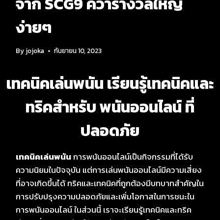
จาก SCG9 คว้ารางวัลใหญ่
ง่ายๆ
By
jojoka
กันยายน 10, 2023
เทคนิคเล่นพนัน เรียนรู้เทคนิคและ
ทริคสำหรับ พนันออนไลน์ ที่
ปลอดภัย
เทคนิคเล่นพนัน
การพนันออนไลน์เป็นกิจกรรมที่ได้รับ
ความนิยมในปัจจุบัน แต่การเล่นพนันออนไลน์มีความเสี่ยง
ที่อาจเกิดขึ้นได้ ทริคและเทคนิคที่ถูกต้องมีบทบาทสำคัญใน
การปรับปรุงความปลอดภัยและเพิ่มโอกาสในการชนะใน
การพนันออนไลน์ ในส่วนนี้ เราจะเรียนรู้เทคนิคและทริค