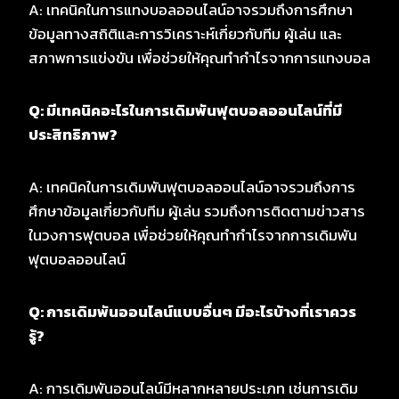
A: เทคนิคในการแทงบอลออนไลน์อาจรวมถึงการศึกษา
ข้อมูลทางสถิติและการวิเคราะห์เกี่ยวกับทีม ผู้เล่น และ
สภาพการแข่งขัน เพื่อช่วยให้คุณทำกำไรจากการแทงบอล
Q: มีเทคนิคอะไรในการเดิมพันฟุตบอลออนไลน์ที่มี
ประสิทธิภาพ?
A: เทคนิคในการเดิมพันฟุตบอลออนไลน์อาจรวมถึงการ
ศึกษาข้อมูลเกี่ยวกับทีม ผู้เล่น รวมถึงการติดตามข่าวสาร
ในวงการฟุตบอล เพื่อช่วยให้คุณทำกำไรจากการเดิมพัน
ฟุตบอลออนไลน์
Q: การเดิมพันออนไลน์แบบอื่นๆ มีอะไรบ้างที่เราควร
รู้?
A: การเดิมพันออนไลน์มีหลากหลายประเภท เช่นการเดิม