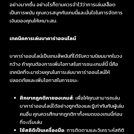
อย่างมากขึ้น อย่างไรก็ตามควรจำไว้ว่าการเล่นสล็อต
เป็นการพนัน คุณควรสนุกกับเกมนี้และมั่นใจในการจัดการ
เงินของคุณให้เหมาะสม.
เทคนิคการเล่นบาคาร่าออนไลน์
บาคาร่าออนไลน์เป็นเกมส์พนันที่ได้รับความนิยมมากในวง
กว้าง ถ้าคุณต้องการเพิ่มโอกาสในการชนะเกมส์นี้ นี่คือ
เทคนิคที่จะมาช่วยคุณในการเล่นบาคาร่าออนไลน์ให้
ปลอดภัยและเพิ่มโอกาสในการชนะ:
ศึกษากฎกติกาของเกมส์
: เพื่อให้คุณสามารถเล่น
บาคาร่าออนไลน์ได้อย่างถูกต้องและรู้เท่าทันกับผู้เล่น
คนอื่น คุณควรศึกษากฎกติกาทั้งหมดของเกมนี้ก่อน
ที่จะเริ่มเล่น
ใช้สถิติเป็นเครื่องมือ
: การติดตามและวิเคราะห์สถิติ