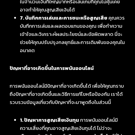
ในจำนวนเงินที่ใหญ่มากหรือเล่นเกมที่คุณไม่คุ้นเคย
อาจทำให้คุณสูญเสียเงินได้
7. บันทึกการเล่นและการชนะหรือสูญเสีย
คุณควร
บันทึกการเล่นและผลตอบแทนของคุณ เพื่อทำความ
เข้าใจและวิเคราะห์ผลประโยชน์และข้อผิดพลาด นี่จะ
ช่วยให้คุณปรับปรุงกลยุทธ์และการเดิมพันของคุณใน
อนาคต
ปัญหาที่อาจเกิดขึ้นในการพนันออนไลน์
การพนันออนไลน์มีปัญหาที่อาจเกิดขึ้นได้ เพื่อให้คุณทราบ
ถึงปัญหาที่อาจเกิดขึ้นและวิธีการแก้ไขหรือป้องกัน เราได้
รวบรวมข้อมูลเกี่ยวกับปัญหาที่จะมาพูดถึงในส่วนนี้
1. ปัญหาการสูญเสียเงินทุน
การพนันออนไลน์มี
ความเสี่ยงที่คุณอาจสูญเสียเงินทุนได้ ไม่ว่าจะ