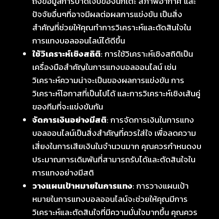
ถึงข้อมูลการบาดเจ็บของนักเตะ สภาพอากาศ และ
ปัจจัยอื่นๆที่อาจมีผลต่อผลการแข่งขัน เป็นสิ่ง
สำคัญที่ช่วยให้คุณทำการวิเคราะห์และตัดสินใจใน
การแทงบอลออนไลน์ได้ดีขึ้น
ใช้วิเคราะห์เชิงสถิติ
: การใช้วิเคราะห์เชิงสถิติเป็น
เครื่องมือสำคัญในการแทงบอลออนไลน์ เช่น
วิเคราะห์ความน่าจะเป็นของผลการแข่งขัน การ
วิเคราะห์โอกาสที่เป็นไปได้ และการวิเคราะห์เชิงเส้นคู่
ของทีมที่จะแข่งขันกัน
จัดการเงินอย่างมีสติ
: การจัดการเงินในการแทง
บอลออนไลน์เป็นสิ่งสำคัญที่ควรใส่ใจ เพื่อลดความ
เสี่ยงในการเสียเงินในจำนวนมาก คุณควรกำหนดงบ
ประมาณการเดิมพันที่สามารถรับได้และตัดสินใจใน
การแทงอย่างมีสติ
วางแผนเป้าหมายในการแทง
: การวางแผนเป้า
หมายในการแทงบอลออนไลน์จะช่วยให้คุณมีการ
วิเคราะห์และตัดสินใจที่มีความมั่นใจมากขึ้น คุณควร