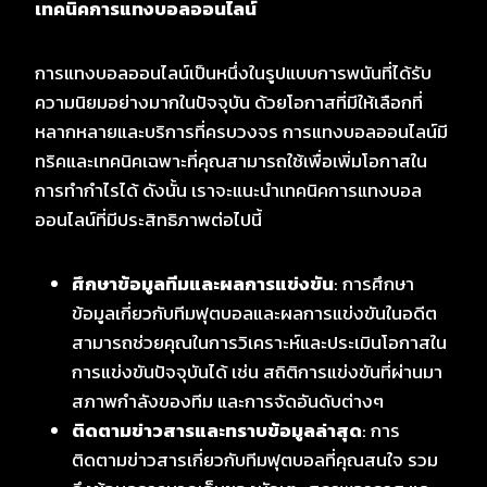
เทคนิคการแทงบอลออนไลน์
การแทงบอลออนไลน์เป็นหนึ่งในรูปแบบการพนันที่ได้รับ
ความนิยมอย่างมากในปัจจุบัน ด้วยโอกาสที่มีให้เลือกที่
หลากหลายและบริการที่ครบวงจร การแทงบอลออนไลน์มี
ทริคและเทคนิคเฉพาะที่คุณสามารถใช้เพื่อเพิ่มโอกาสใน
การทำกำไรได้ ดังนั้น เราจะแนะนำเทคนิคการแทงบอล
ออนไลน์ที่มีประสิทธิภาพต่อไปนี้
ศึกษาข้อมูลทีมและผลการแข่งขัน
: การศึกษา
ข้อมูลเกี่ยวกับทีมฟุตบอลและผลการแข่งขันในอดีต
สามารถช่วยคุณในการวิเคราะห์และประเมินโอกาสใน
การแข่งขันปัจจุบันได้ เช่น สถิติการแข่งขันที่ผ่านมา
สภาพกำลังของทีม และการจัดอันดับต่างๆ
ติดตามข่าวสารและทราบข้อมูลล่าสุด
: การ
ติดตามข่าวสารเกี่ยวกับทีมฟุตบอลที่คุณสนใจ รวม