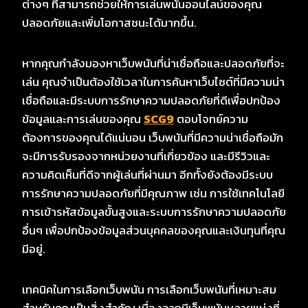
ต่างๆ ที่สามารถช่วยให้การเล่นพนันออนไลน์ของคุณ
ปลอดภัยและเพิ่มโอกาสชนะได้มากขึ้น.
หากคุณกำลังมองหาเว็บพนันที่น่าเชื่อถือและปลอดภัยที่จะ
เล่น คุณจำเป็นต้องใช้เวลาในการค้นหาเว็บไซต์ที่มีความน่า
เชื่อถือและมีระบบการรักษาความปลอดภัยที่ดีเพื่อปกป้อง
ข้อมูลและการเล่นของคุณ
SCG9
ตอบโจทย์ความ
ต้องการของคุณได้แน่นอน เว็บพนันที่มีความน่าเชื่อถือมัก
จะมีการรับรองจากหน่วยงานที่เกี่ยวข้อง และมีรีวิวและ
ความคิดเห็นที่ดีจากผู้เล่นที่ผ่านมา อีกทั้งยังต้องมีระบบ
การรักษาความปลอดภัยที่มีคุณภาพ เช่น การใช้เทคโนโลยี
การเข้ารหัสข้อมูลขั้นสูงและระบบการรักษาความปลอดภัย
อื่นๆ เพื่อปกป้องข้อมูลส่วนบุคคลของคุณและเงินทุนที่คุณ
มีอยู่.
เทคนิคในการเลือกเว็บพนัน การเลือกเว็บพนันที่เหมาะสม