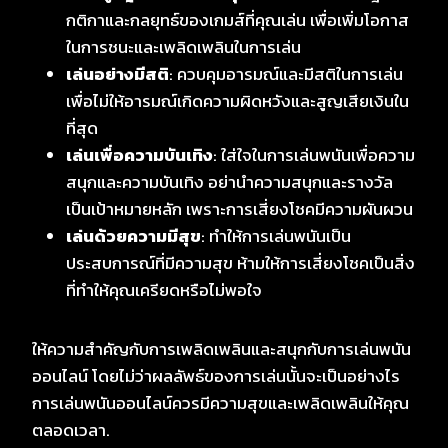
กติกาและกลยุทธ์ของเกมส์ที่คุณเล่น เพื่อเพิ่มโอกาส
ในการชนะและเพลิดเพลินในการเล่น
เล่นอย่างมีสติ
: ควบคุมอารมณ์และมีสติในการเล่น
เพื่อไม่ให้อารมณ์เกิดความผิดหวังและสูญเสียเงินใน
ที่สุด
เล่นเพื่อความบันเทิง
: ใส่ใจในการเล่นพนันเพื่อความ
สนุกและความบันเทิง อย่านำความสนุกและรางวัล
เป็นเป้าหมายหลัก เพราะการเสี่ยงโชคมีความผันผวน
เล่นด้วยความมีสุข
: ทำให้การเล่นพนันเป็น
ประสบการณ์ที่มีความสุข ห้ามให้การเสี่ยงโชคเป็นสิ่ง
ที่ทำให้คุณเครียดหรือไม่พอใจ
ให้ความสำคัญกับการเพลิดเพลินและสนุกกับการเล่นพนัน
ออนไลน์ โดยไม่ว่าผลลัพธ์ของการเล่นนั้นจะเป็นอย่างไร
การเล่นพนันออนไลน์ควรมีความสุขและเพลิดเพลินให้คุณ
ตลอดเวลา.