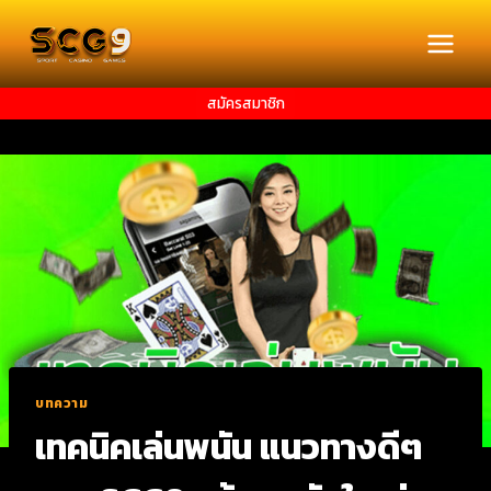
Skip
to
content
สมัครสมาชิก
บทความ
เทคนิคเล่นพนัน แนวทางดีๆ