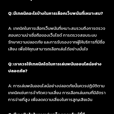
Q: มีเทคนิคอะไรบ้างในการเลือกเว็บพนันที่เหมาะสม?
A: เทคนิคในการเลือกเว็บพนันที่เหมาะสมรวมถึงการตรวจ
สอบความน่าเชื่อถือของเว็บไซต์ การตรวจสอบระบบ
รักษาความปลอดภัย และการรับรองจากผู้ให้บริการที่มีชื่อ
เสียง เพื่อให้คุณสามารถเลือกเล่นได้อย่างมั่นใจ
Q: เราควรใช้เทคนิคใดในการเล่นพนันออนไลน์อย่าง
ปลอดภัย?
A: การเล่นพนันออนไลน์อย่างปลอดภัยนั้นควรปฏิบัติตาม
เทคนิคเช่นการจำกัดความเสี่ยง การเลือกเล่นเกมที่มีอัตรา
การจ่ายที่สูง เพื่อลดความเสี่ยงในการสูญเสียเงิน