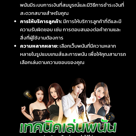
พนันมีระบบการเงินที่สมบูรณ์และมีวิธีการชำระเงินที่
สะดวกสบายสำหรับคุณ
การให้บริการลูกค้า:
มีการให้บริการลูกค้าที่ดีและมี
ความรับผิดชอบ เช่น การตอบสนองต่อคำถามและ
สิ่งที่ผู้ใช้งานต้องการ
ความหลากหลาย:
เลือกเว็บพนันที่มีความหลาก
หลายในรูปแบบเกมส์และการพนัน เพื่อให้คุณสามารถ
เลือกเล่นตามความชอบของคุณ