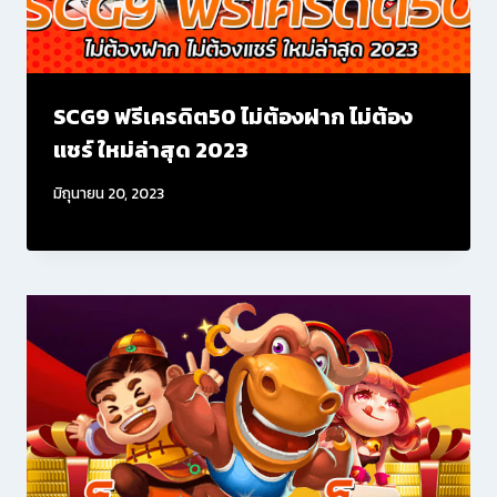
SCG9 ฟรีเครดิต50 ไม่ต้องฝาก ไม่ต้อง
แชร์ ใหม่ล่าสุด 2023
มิถุนายน 20, 2023