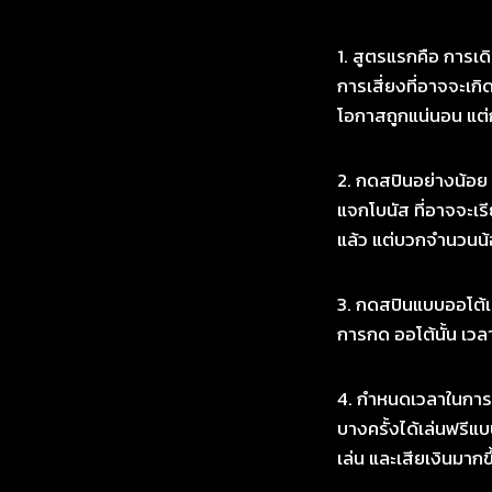
1. สูตรแรกคือ การเดิม
การเสี่ยงที่อาจจะเกิ
โอกาสถูกแน่นอน แต่ก
2. กดสปินอย่างน้อย
แจกโบนัส ที่อาจจะเร
แล้ว แต่บวกจำนวนน้
3. กดสปินแบบออโต้เ
การกด ออโต้นั้น เวล
4. กำหนดเวลาในการเ
บางครั้งได้เล่นฟรีแ
เล่น และเสียเงินมากขึ