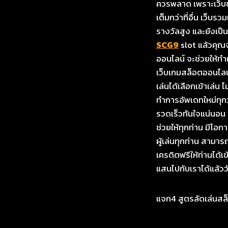
ควรพลาด เพราะเว็บขอ
เต็มกว่าที่อื่น เว็
รางวัลสูง และยังเป
SCG9
slot แล้วคุณ
ออนไลน์ จะช่วยให้ท
เว็บเกมสล็อตออนไลน์
เล่นได้เลือกเข้าเล่น
ทำการอัพเดทใหม่ทุกว
รวดเร็วทันใจแน่นอน 
ช่วยให้ทุกท่าน มีโอ
ผู้เล่นทุกท่าน สามา
เครดิตฟรีให้ท่านได
แสนไปกับเราได้แล้ววั
แจก4 สูตรลัดเล่นสล