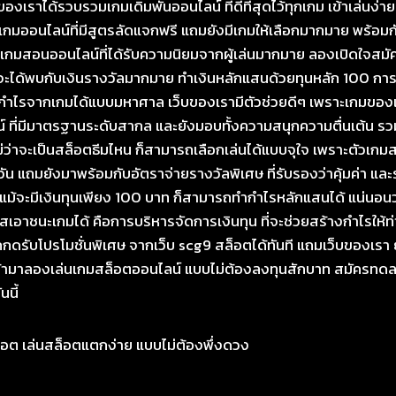
งเราได้รวบรวมเกมเดิมพันออนไลน์ ที่ดีที่สุดไว้ทุกเกม เข้าเล่นง่าย
บรวมเกมออนไลน์ที่มีสูตรลัดแจกฟรี แถมยังมีเกมให้เลือกมากมาย พร้อม
็นเกมสอนออนไลน์ที่ได้รับความนิยมจากผู้เล่นมากมาย ลองเปิดใจสมั
จะได้พบกับเงินรางวัลมากมาย ทำเงินหลักแสนด้วยทุนหลัก 100 การ
ำกำไรจากเกมได้แบบมหาศาล เว็บของเรามีตัวช่วยดีๆ เพราะเกมของเร
 ที่มีมาตรฐานระดับสากล และยังมอบทั้งความสนุกความตื่นเต้น รวมเ
 ไม่ว่าจะเป็นสล็อตธีมไหน ก็สามารถเลือกเล่นได้แบบจุใจ เพราะตัวเก
ัน แถมยังมาพร้อมกับอัตราจ่ายรางวัลพิเศษ ที่รับรองว่าคุ้มค่า แ
แม้จะมีเงินทุนเพียง 100 บาท ก็สามารถทำกำไรหลักแสนได้ แน่นอนว่าส
กาสเอาชนะเกมได้ คือการบริหารจัดการเงินทุน ที่จะช่วยสร้างกำไรให้ท
รถกดรับโปรโมชั่นพิเศษ จากเว็บ scg9 สล็อตได้ทันที แถมเว็บของเรา
้เข้ามาลองเล่นเกมสล็อตออนไลน์ แบบไม่ต้องลงทุนสักบาท สมัครทดล
นนี้
็อต เล่นสล็อตแตกง่าย แบบไม่ต้องพึ่งดวง