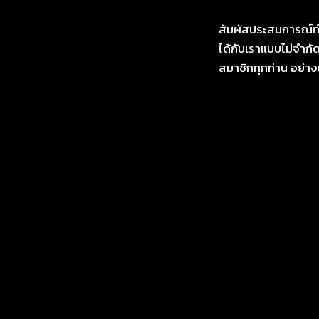
สัมผัสประสบการณ์ทำเ
ได้กับเราแบบไม่จำกัด
สมาชิกทุกท่าน อย่า