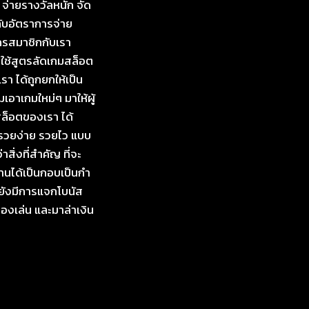
 จ่ายรางวัลหนัก จัด
กับอัตราการจ่าย
ครสมาชิกกับเรา
ใช้สูตรลัดเกมสล็อต
า ได้ถูกยกให้เป็น
อาเกมใหม่ๆ มาให้ผู้
มสล็อตของเรา ได้
ละรวยง่าย รวยไว แบบ
ิ่งที่สำคัญ ที่จะ
่านได้เป็นกอบเป็นกำ
 ยังมีการแจกโบนัส
องเล่น และมาล่าเงิน