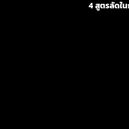
4 สูตรลัดใน