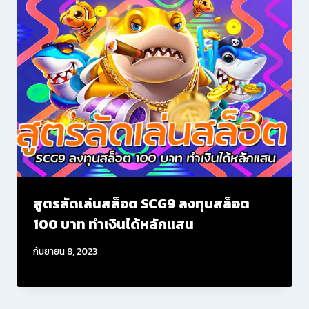
สูตรลัดเล่นสล็อต SCG9 ลงทุนสล็อต
100 บาท ทำเงินได้หลักแสน
กันยายน 8, 2023