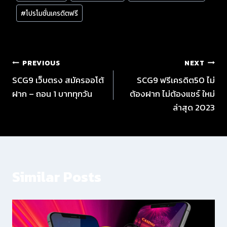
#
โปรโมชั่นเครดิตฟรี
แนะแนว
PREVIOUS
NEXT
SCG9 เว็บตรง สมัครออโต้
SCG9 ฟรีเครดิต50 ไม่
เรื่อง
ฝาก – ถอน 1 บาททุกวัน
ต้องฝาก ไม่ต้องแชร์ ใหม่
ล่าสุด 2023
Similar Posts