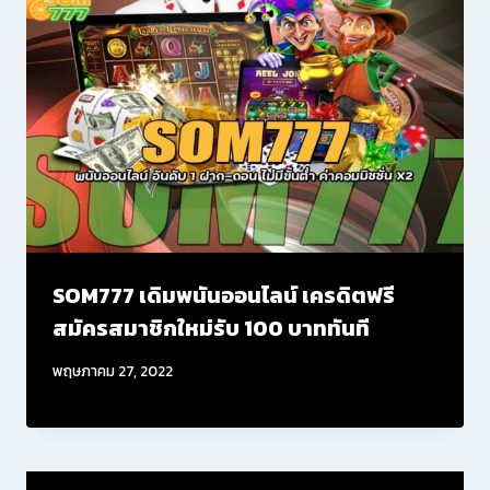
SOM777 เดิมพนันออนไลน์ เครดิตฟรี
สมัครสมาชิกใหม่รับ 100 บาททันที
พฤษภาคม 27, 2022