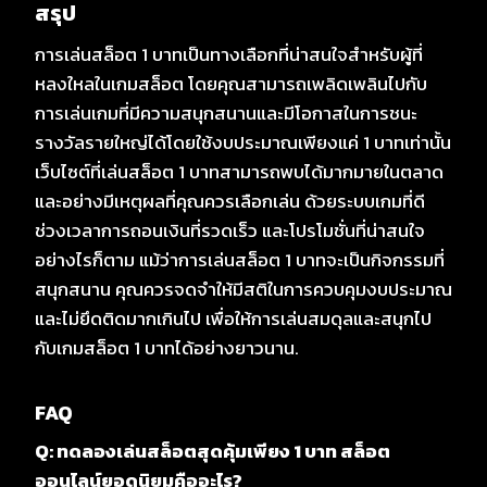
สรุป
การเล่นสล็อต 1 บาทเป็นทางเลือกที่น่าสนใจสำหรับผู้ที่
หลงใหลในเกมสล็อต โดยคุณสามารถเพลิดเพลินไปกับ
การเล่นเกมที่มีความสนุกสนานและมีโอกาสในการชนะ
รางวัลรายใหญ่ได้โดยใช้งบประมาณเพียงแค่ 1 บาทเท่านั้น
เว็บไซต์ที่เล่นสล็อต 1 บาทสามารถพบได้มากมายในตลาด
และอย่างมีเหตุผลที่คุณควรเลือกเล่น ด้วยระบบเกมที่ดี
ช่วงเวลาการถอนเงินที่รวดเร็ว และโปรโมชั่นที่น่าสนใจ
อย่างไรก็ตาม แม้ว่าการเล่นสล็อต 1 บาทจะเป็นกิจกรรมที่
สนุกสนาน คุณควรจดจำให้มีสติในการควบคุมงบประมาณ
และไม่ยึดติดมากเกินไป เพื่อให้การเล่นสมดุลและสนุกไป
กับเกมสล็อต 1 บาทได้อย่างยาวนาน.
FAQ
Q: ทดลองเล่นสล็อตสุดคุ้มเพียง 1 บาท สล็อต
ออนไลน์ยอดนิยมคืออะไร?