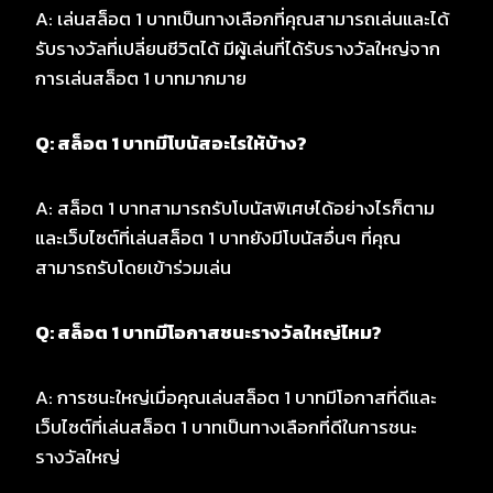
A: เล่นสล็อต 1 บาทเป็นทางเลือกที่คุณสามารถเล่นและได้
รับรางวัลที่เปลี่ยนชีวิตได้ มีผู้เล่นที่ได้รับรางวัลใหญ่จาก
การเล่นสล็อต 1 บาทมากมาย
Q: สล็อต 1 บาทมีโบนัสอะไรให้บ้าง?
A: สล็อต 1 บาทสามารถรับโบนัสพิเศษได้อย่างไรก็ตาม
และเว็บไซต์ที่เล่นสล็อต 1 บาทยังมีโบนัสอื่นๆ ที่คุณ
สามารถรับโดยเข้าร่วมเล่น
Q: สล็อต 1 บาทมีโอกาสชนะรางวัลใหญ่ไหม?
A: การชนะใหญ่เมื่อคุณเล่นสล็อต 1 บาทมีโอกาสที่ดีและ
เว็บไซต์ที่เล่นสล็อต 1 บาทเป็นทางเลือกที่ดีในการชนะ
รางวัลใหญ่