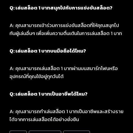
Q: เล่นสล็อต 1 บาทสนุกไปกับการแข่งขันสล็อต?
A: คุณสามารถเข้าร่วมการแข่งขันสล็อตที่ให้คุณสนุกไป
กับผู้เล่นอื่นๆ เพื่อเพิ่มความตื่นเต้นในการเล่นสล็อต 1 บาท
Q: เล่นสล็อต 1 บาทบนมือถือได้ไหม?
A: คุณสามารถเล่นสล็อต 1 บาทผ่านบนสมาร์ทโฟนหรือ
อุปกรณ์ที่คุณใช้อยู่ทุกวันได้
Q: เล่นสล็อต 1 บาทเป็นอาชีพได้ไหม?
A: คุณสามารถทำเล่นสล็อต 1 บาทเป็นอาชีพและสร้างราย
ได้จากการเล่นสล็อตได้อย่างยั่งยืน
Post