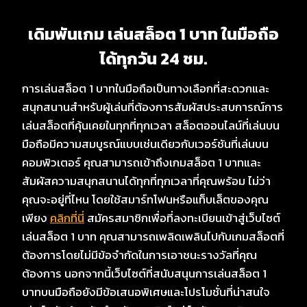
เดิมพันเกม เล่นสล็อต 1 บาท ในมือถือ
ได้ทุกวัน 24 ชม.
การเล่นสล็อต 1 บาทในมือถือเป็นทางเลือกที่สะดวกและ
สนุกสนานสำหรับผู้เล่นที่ต้องการสัมผัสประสบการณ์การ
เล่นสล็อตที่คุ้นเคยในทุกที่ทุกเวลา สล็อตออนไลน์ที่เล่นบน
มือถือมีความสมบูรณ์แบบเช่นเดียวกับเวอร์ชันที่เล่นบน
คอมพิวเตอร์ คุณสามารถเข้าถึงเกมสล็อต 1 บาทและ
สัมผัสความสนุกสนานได้ทุกที่ทุกเวลาที่คุณพร้อม ไม่ว่า
คุณจะอยู่ที่ไหน โดยใช้สมาร์ทโฟนหรือแท็บเล็ตของคุณ
เพียง
คลิกที่นี่
สมัครสมาชิกเพื่อที่ลงทะเบียนเข้าสู่เว็บไซต์
เล่นสล็อต 1 บาท คุณสามารถเพลิดเพลินไปกับเกมสล็อตที่
ต้องการโดยไม่มีข้อจำกัดในการเอาชนะรางวัลที่คุณ
ต้องการ นอกจากนี้เว็บไซต์ที่สนับสนุนการเล่นสล็อต 1
บาทบนมือถือยังมีข้อเสนอพิเศษและโปรโมชั่นที่น่าสนใจ