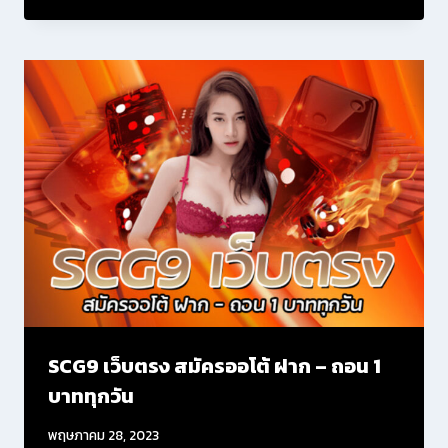
SCG9 เว็บตรง สมัครออโต้ ฝาก – ถอน 1
บาททุกวัน
พฤษภาคม 28, 2023