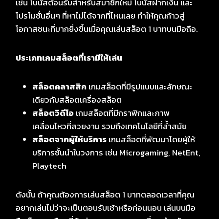
เช่น โบนัสต้อนรับสำหรับสมาชิกใหม่ โบนัสฝากเงิน และ
โปรโมชั่นอื่นๆ ที่หาไม่ได้จากที่ไหนเลย ทำให้คุณก้าวสู่
โอกาสชนะที่มากยิ่งขึ้นเมื่อคุณเล่นสล็อต 1 บาทบนมือถือ.
ประเภทเกมสล็อตที่เรามีให้เล่น
สล็อตคลาสสิก
เกมสล็อตที่มีรูปแบบและลักษณะ
เดียวกับสล็อตเครื่องสล็อต
สล็อตวิดีโอ
เกมสล็อตที่มีกราฟิกและภาพ
เคลื่อนไหวที่สวยงาม รวมถึงเทคโนโลยีที่ล้ำสมัย
สล็อตจากผู้ให้บริการ
เกมสล็อตที่พัฒนาโดยผู้ให้
บริการชั้นนำในวงการ เช่น Microgaming, NetEnt,
Playtech
ดังนั้น ถ้าคุณต้องการเล่นสล็อต 1 บาทตลอดเวลาที่คุณ
อยากเล่นไม่ว่าจะเป็นตอนรับเช้าหรือก่อนนอน เล่นบนมือ