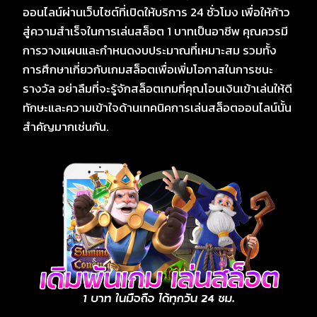
ออนไลน์ผ่านเว็บไซต์ที่เปิดให้บริการ 24 ชั่วโมง เพื่อให้ก้าว
สู่ความสำเร็จในการเล่นสล็อต 1 บาทเป็นอาชีพ คุณควรมี
การวางแผนและกำหนดงบประมาณที่เหมาะสม รวมทั้ง
การศึกษาเกี่ยวกับเกมสล็อตเพื่อเพิ่มโอกาสในการชนะ
รางวัล อย่าลืมที่จะรู้จักสล็อตเกมที่คุณโอนเงินเข้าเล่นให้ดี
ทักษะและความเข้าใจด้านเทคนิคการเล่นสล็อตออนไลน์นั้น
สำคัญมากเช่นกัน.